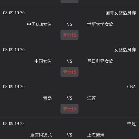
08-09 19:30
国青女篮热身赛
中国U18女篮
VS
世新大学女篮
未开始
08-09 19:30
女篮热身赛
中国女篮
VS
尼日利亚女篮
未开始
08-09 19:30
CBA
青岛
VS
江苏
未开始
08-09 19:35
中超
重庆铜梁龙
VS
上海海港