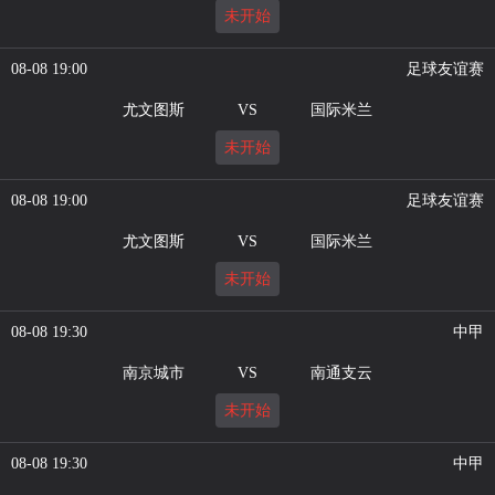
未开始
08-08 19:00
足球友谊赛
尤文图斯
VS
国际米兰
未开始
08-08 19:00
足球友谊赛
尤文图斯
VS
国际米兰
未开始
08-08 19:30
中甲
南京城市
VS
南通支云
未开始
08-08 19:30
中甲