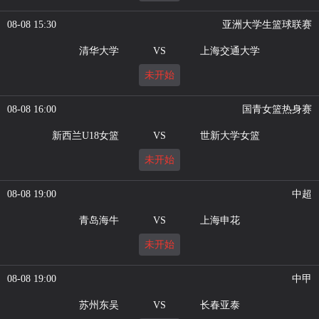
08-08 15:30
亚洲大学生篮球联赛
清华大学
VS
上海交通大学
未开始
08-08 16:00
国青女篮热身赛
新西兰U18女篮
VS
世新大学女篮
未开始
08-08 19:00
中超
青岛海牛
VS
上海申花
未开始
08-08 19:00
中甲
苏州东吴
VS
长春亚泰