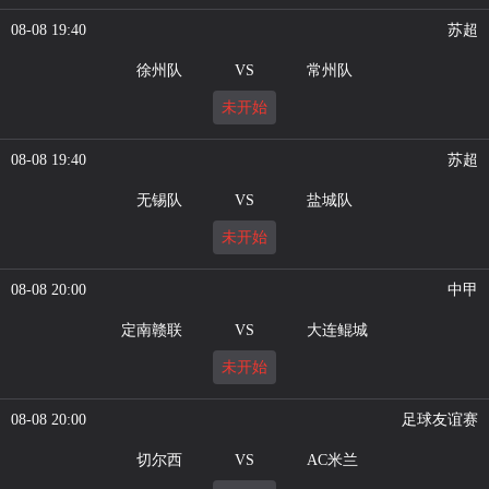
08-08 19:40
苏超
徐州队
VS
常州队
未开始
08-08 19:40
苏超
无锡队
VS
盐城队
未开始
08-08 20:00
中甲
定南赣联
VS
大连鲲城
未开始
08-08 20:00
足球友谊赛
切尔西
VS
AC米兰