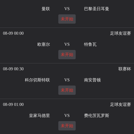
曼联
VS
巴黎圣日耳曼
未开始
08-09 00:00
足球友谊赛
欧塞尔
VS
特鲁瓦
未开始
08-09 00:30
联赛杯
科尔切斯特联
VS
南安普顿
未开始
08-09 01:00
足球友谊赛
皇家马德里
VS
费伦茨瓦罗斯
未开始