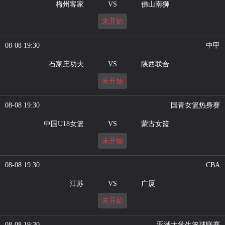
梅州客家
VS
佛山南狮
未开始
08-08 19:30
中甲
石家庄功夫
VS
陕西联合
未开始
08-08 19:30
国青女篮热身赛
中国U18女篮
VS
蒙古女篮
未开始
08-08 19:30
CBA
江苏
VS
广厦
未开始
08-08 19:30
亚洲大学生篮球联赛