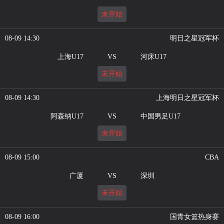
未开始
08-09 14:30
明日之星冠军杯
上海U17
VS
河床U17
未开始
08-09 14:30
上海明日之星冠军杯
阿森纳U17
VS
中国男足U17
未开始
08-09 15:00
CBA
广厦
VS
深圳
未开始
08-09 16:00
国青女篮热身赛